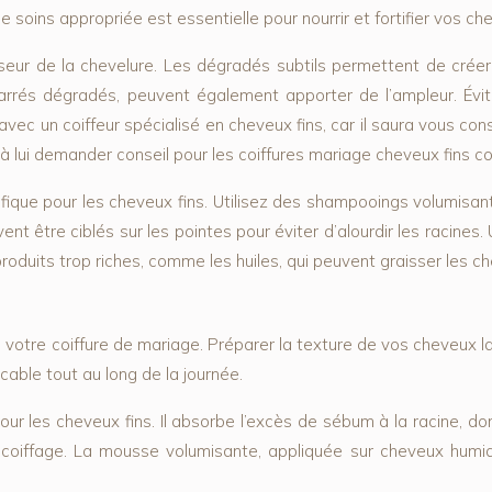
oins appropriée est essentielle pour nourrir et fortifier vos chev
seur de la chevelure. Les dégradés subtils permettent de créer 
rrés dégradés, peuvent également apporter de l’ampleur. Évite
avec un coiffeur spécialisé en cheveux fins, car il saura vous con
à lui demander conseil pour les coiffures mariage cheveux fins co
ique pour les cheveux fins. Utilisez des shampooings volumisants
t être ciblés sur les pointes pour éviter d’alourdir les racines
produits trop riches, comme les huiles, qui peuvent graisser les ch
votre coiffure de mariage. Préparer la texture de vos cheveux la 
cable tout au long de la journée.
ur les cheveux fins. Il absorbe l’excès de sébum à la racine, don
le coiffage. La mousse volumisante, appliquée sur cheveux humi