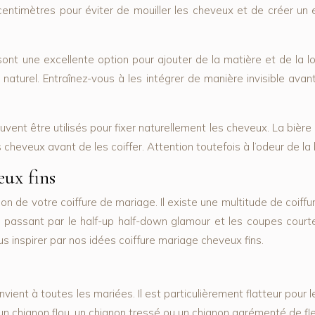
centimètres pour éviter de mouiller les cheveux et de créer un 
ont une excellente option pour ajouter de la matière et de la 
turel. Entraînez-vous à les intégrer de manière invisible avant
nt être utilisés pour fixer naturellement les cheveux. La bière 
cheveux avant de les coiffer. Attention toutefois à l’odeur de la 
eux fins
tion de votre coiffure de mariage. Il existe une multitude de coif
assant par le half-up half-down glamour et les coupes courtes
s inspirer par nos idées coiffure mariage cheveux fins.
ient à toutes les mariées. Il est particulièrement flatteur pour le
 chignon flou, un chignon tressé ou un chignon agrémenté de fle