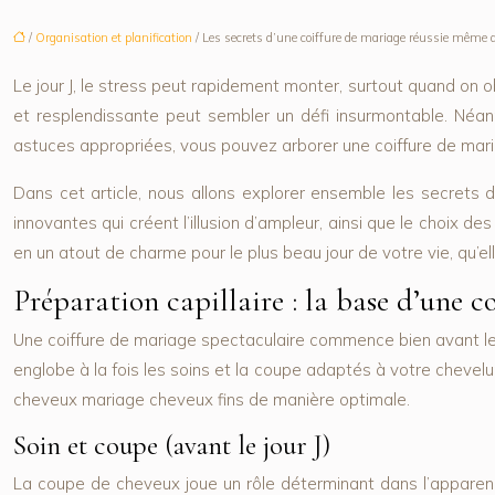
/
Organisation et planification
/ Les secrets d’une coiffure de mariage réussie même 
Le jour J, le stress peut rapidement monter, surtout quand on o
et resplendissante peut sembler un défi insurmontable. Néan
astuces appropriées, vous pouvez arborer une coiffure de maria
Dans cet article, nous allons explorer ensemble les secrets d
innovantes qui créent l’illusion d’ampleur, ainsi que le choix 
en un atout de charme pour le plus beau jour de votre vie, qu’e
Préparation capillaire : la base d’une co
Une coiffure de mariage spectaculaire commence bien avant le jo
englobe à la fois les soins et la coupe adaptés à votre chevelur
cheveux mariage cheveux fins de manière optimale.
Soin et coupe (avant le jour J)
La coupe de cheveux joue un rôle déterminant dans l’apparen