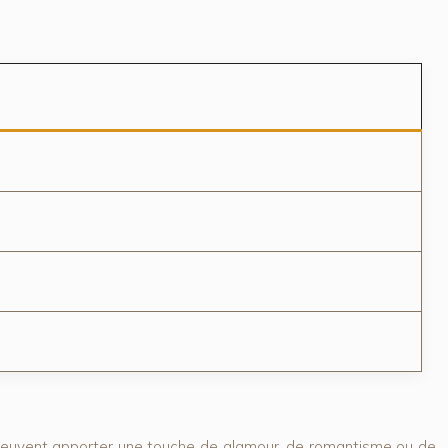
 peuvent apporter une touche de glamour, de romantisme ou de