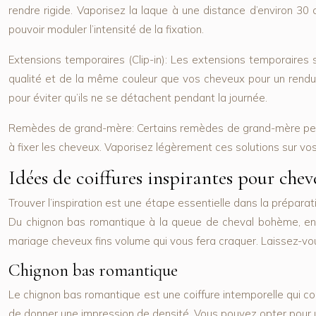
rendre rigide. Vaporisez la laque à une distance d’environ 30 
pouvoir moduler l’intensité de la fixation.
Extensions temporaires (Clip-in):
Les extensions temporaires s
qualité et de la même couleur que vos cheveux pour un rendu na
pour éviter qu’ils ne se détachent pendant la journée.
Remèdes de grand-mère:
Certains remèdes de grand-mère peuve
à fixer les cheveux. Vaporisez légèrement ces solutions sur vos 
Idées de coiffures inspirantes pour chev
Trouver l’inspiration est une étape essentielle dans la prépara
Du chignon bas romantique à la queue de cheval bohème, en p
mariage cheveux fins volume qui vous fera craquer. Laissez-vou
Chignon bas romantique
Le chignon bas romantique est une coiffure intemporelle qui conv
de donner une impression de densité. Vous pouvez opter pour un