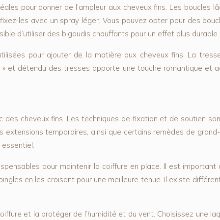
déales pour donner de l’ampleur aux cheveux fins. Les boucles lâ
et fixez-les avec un spray léger. Vous pouvez opter pour des bouc
sible d’utiliser des bigoudis chauffants pour un effet plus durable.
lisées pour ajouter de la matière aux cheveux fins. La tresse
flou » et détendu des tresses apporte une touche romantique et a
 des cheveux fins. Les techniques de fixation et de soutien sont 
 les extensions temporaires, ainsi que certains remèdes de grand-m
essentiel.
pensables pour maintenir la coiffure en place. Il est important d
ingles en les croisant pour une meilleure tenue. Il existe différen
oiffure et la protéger de l’humidité et du vent. Choisissez une laque